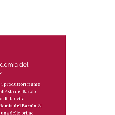
ademia del
o
 i produttori riuniti
all’Asta del Barolo
 di dar vita
demia del Barolo
. Si
i una delle prime