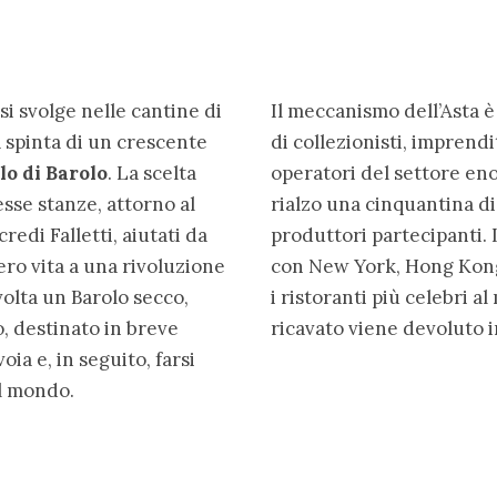
 si svolge nelle cantine di
Il meccanismo dell’Asta è
a spinta di un crescente
di collezionisti, imprendi
lo di Barolo
. La scelta
operatori del settore en
esse stanze, attorno al
rialzo una cinquantina di 
redi Falletti, aiutati da
produttori partecipanti. 
ro vita a una rivoluzione
con New York, Hong Kong,
volta un Barolo secco,
i ristoranti più celebri a
, destinato in breve
ricavato viene devoluto i
ia e, in seguito, farsi
l mondo.