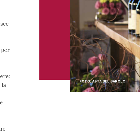
isce
e
 per
ere:
FOTO: ASTA DEL BAROLO
 la
le
one