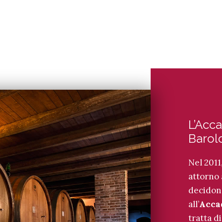
L’Acc
Barol
Nel 2011,
attorno 
decidono
all’
Acca
tratta d