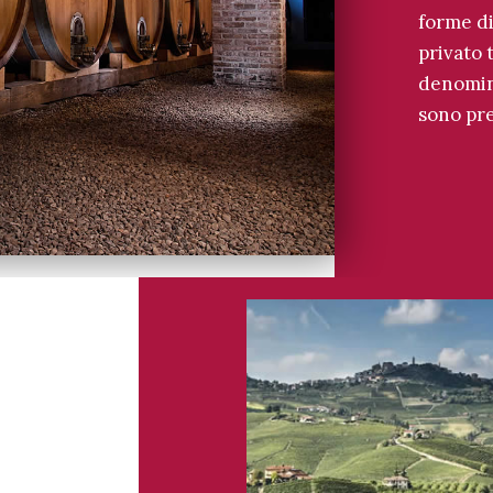
forme di
privato 
denomina
sono pr