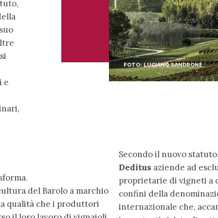
tuto,
ella
 suo
ltre
si
FOTO: LUCIANO SANDRONE
i e
nari,
Secondo il nuovo statuto,
Deditus
aziende ad esclu
asforma.
proprietarie di vigneti a 
cultura del Barolo a marchio
confini della denominazi
la qualità che i produttori
internazionale che, accan
 il loro lavoro di vignaioli.